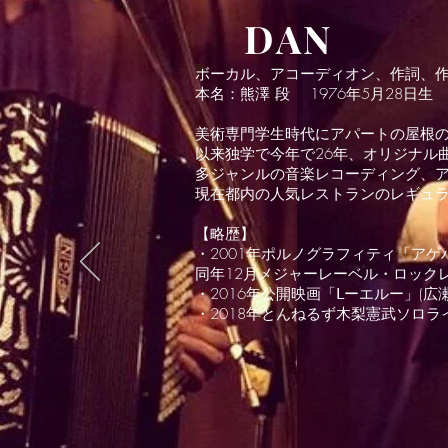
DAN
ボーカル、アコーディオン、作詞、
本名：熊澤 段 1976年5月28日
美術専門学生時代にアパートの屋根
以来独学で今年で26年、オリジナル
多ジャンルの音楽レコーディング、ア
現在都内の人気レストランのレギュ
【略歴】
・2001年ポルノグラフィティ「アゲ
同年12月メジャーレーベル・ロックレコー
・2016年公開映画「Ⅼーエルー」(
​・2018年とんねるず木梨憲武ソロライブ