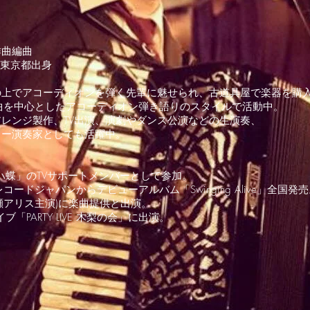
作曲編曲
生 東京都出身
の上でアコーディオンを弾く先輩に魅せられ、
古道具屋で楽器を購
曲を中心としたアコーディオン弾き語りのスタイルで活動中。
レンジ製作、TV出演、演劇やダンス公演などの生演奏、
ラー演奏家としても活躍中。
ハ蝶」のTVサポートメンバーとして参加。
ドジャパンからデビューアルバム「Swinging Alive」全国発売。
広瀬アリス主演)に楽曲提供と出演。
「PARTY LIVE 木梨の会」に出演。