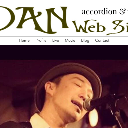
​accordion &
Home
Profile
Live
Movie
Blog
Contact