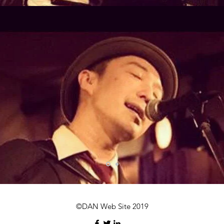
​©︎DAN Web Site 2019