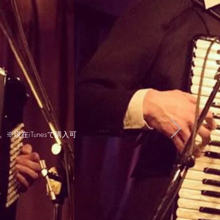
入。
※現在iTunesで購入可