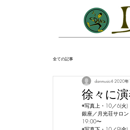
全ての記事
danmusic4
2020年
徐々に演
◉写真上・10／6(火)
銀座／月光荘サロン
19:00〜
◉写真下・10／9(金)